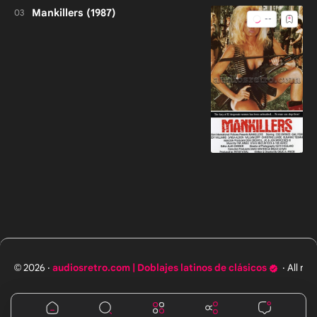
Mankillers (1987)
2026
‧
audiosretro.com | Doblajes latinos de clásicos
‧ All rig
©